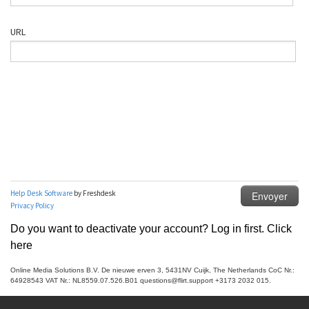
Do you want to deactivate your account? Log in first. Click
here
Online Media Solutions B.V. De nieuwe erven 3, 5431NV Cuijk, The Netherlands CoC Nr.:
64928543 VAT Nr.: NL8559.07.526.B01 questions@flirt.support +3173 2032 015.